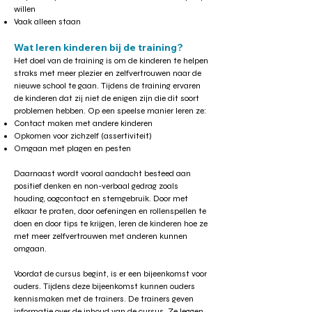
willen
Vaak alleen staan
Wat leren kinderen bij de training?
Het doel van de training is om de kinderen te helpen
straks met meer plezier en zelfvertrouwen naar de
nieuwe school te gaan. Tijdens de training ervaren
de kinderen dat zij niet de enigen zijn die dit soort
problemen hebben. Op een speelse manier leren ze:
Contact maken met andere kinderen
Opkomen voor zichzelf (assertiviteit)
Omgaan met plagen en pesten
Daarnaast wordt vooral aandacht besteed aan
positief denken en non-verbaal gedrag zoals
houding, oogcontact en stemgebruik. Door met
elkaar te praten, door oefeningen en rollenspellen te
doen en door tips te krijgen, leren de kinderen hoe ze
met meer zelfvertrouwen met anderen kunnen
omgaan.
Voordat de cursus begint, is er een bijeenkomst voor
ouders. Tijdens deze bijeenkomst kunnen ouders
kennismaken met de trainers. De trainers geven
informatie over de inhoud van de cursus. Ze leggen