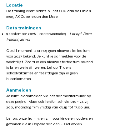
Locatie
De training vindt plaats bij het CJG aan de Linie 8,
2905 AX Capelle aan den IJssel.
Data trainingen
9 september 2026 | Iedere woensdag -
Let op! Deze
training zit vol
Op dit moment is er nog geen nieuwe startdatum
voor 2027 bekend. ​Je kunt je aanmelden voor de
wachtlijst. Zodra er een nieuwe startdatum bekend
is laten we je dit weten. Let op! Tijdens
schoolvakanties en feestdagen zijn er geen
bijeenkomsten.​​
Aanmelden
Je kunt je aanmelden via het aanmeldformulier op
deze pagina. Maar ook telefonisch via 010–
24 23
200
, maandag t/m vrijdag van 08.15 tot 17.00 uur.
Let op: onze trainingen zijn voor kinderen, ouders en
gezinnen die in Capelle aan den IJssel wonen.