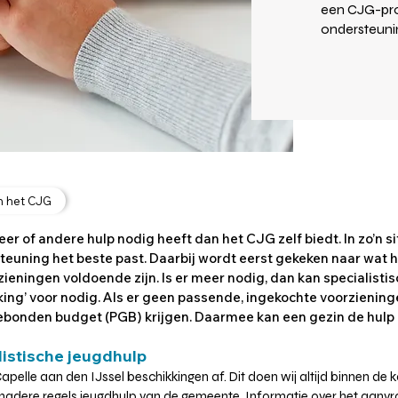
een CJG-pro
ondersteunin
n het CJG
r of andere hulp nodig heeft dan het CJG zelf biedt. In zo’n si
euning het beste past. Daarbij wordt eerst gekeken naar wat h
ieningen voldoende zijn. Is er meer nodig, dan kan specialist
ing’ voor nodig. Als er geen passende, ingekochte voorzieninge
bonden budget (PGB) krijgen. Daarmee kan een gezin de hulp z
listische jeugdhulp
lle aan den IJssel beschikkingen af. Dit doen wij altijd binnen de 
nadere regels
jeugdhulp van de gemeente. Informatie over het aanvra