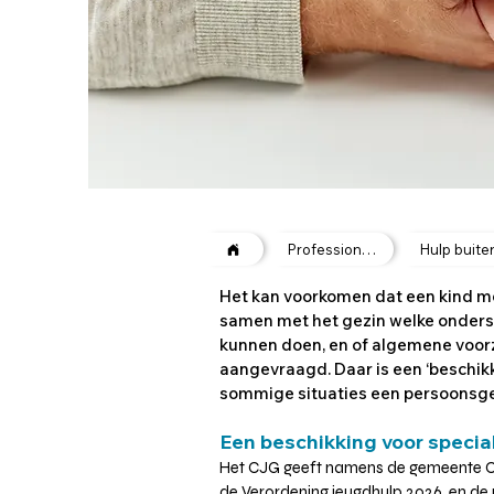
Professionals
Hulp buite
Het kan voorkomen dat een kind mee
samen met het gezin welke onderst
kunnen doen, en of algemene voorz
aangevraagd. Daar is een ‘beschikk
sommige situaties een persoonsge
Een beschikking voor specia
Het CJG geeft namens de gemeente Cape
de
Verordening jeugdhulp 2026
en de