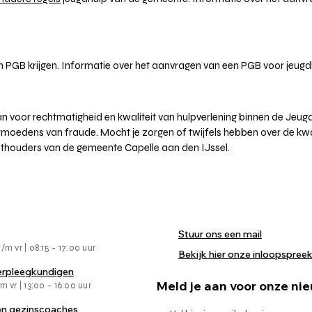
n PGB krijgen. Informatie over het aanvragen van een PGB voor jeugd
n voor rechtmatigheid en kwaliteit van hulpverlening binnen de Jeu
rmoedens van fraude. Mocht je zorgen of twijfels hebben over de kwal
ichthouders van de gemeente Capelle aan den IJssel.
Stuur ons een mail
m vr | 08:15 - 17:00 uur
Bekijk hier onze inloopspree
verpleegkundigen
Meld je aan voor onze ni
 vr | 13:00 - 16:00 uur
 en gezinscoaches