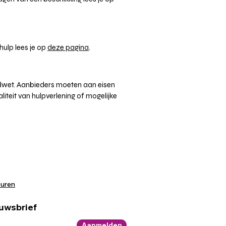
hulp lees je op
deze pagina
.
gdwet. Aanbieders moeten aan eisen
iteit van hulpverlening of mogelijke
kuren
euwsbrief
Aanmelden