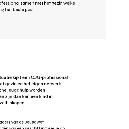
fessional samen met het gezin welke
g het beste past.
tuatie kijkt een CJG-professional
et gezin en het eigen netwerk
ische jeugdhulp worden
n zijn dan kan een kind in
elf inkopen.
kaders van de
Jeugdwet
,
gen van een beschikking lees je op