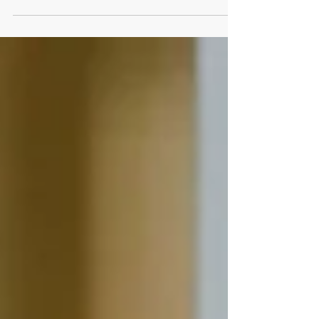
De zomervakantie is voor veel gezinnen een fijne tijd. Er
is meer ruimte om samen leuke dingen te doen en even
niet aan school te denken. Toch kan een lange
vakantie soms ook voor onrust zorgen. In dit artikel
geven we tips om structuur te behouden tijdens de
vakantie.