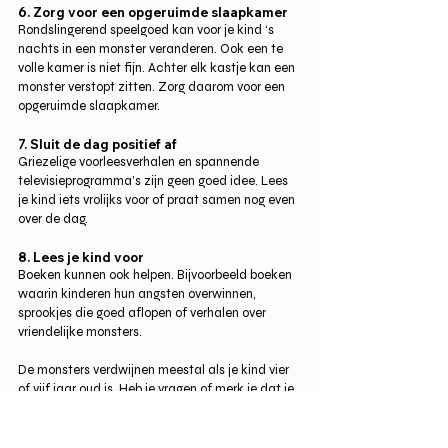
6. Zorg voor een opgeruimde slaapkamer
Rondslingerend speelgoed kan voor je kind ‘s 
nachts in een monster veranderen. Ook een te 
volle kamer is niet fijn. Achter elk kastje kan een 
monster verstopt zitten. Zorg daarom voor een 
opgeruimde slaapkamer.
7. Sluit de dag positief af
Griezelige voorleesverhalen en spannende 
televisieprogramma’s zijn geen goed idee. Lees 
je kind iets vrolijks voor of praat samen nog even 
over de dag.
8. Lees je kind voor
Boeken kunnen ook helpen. Bijvoorbeeld boeken 
waarin kinderen hun angsten overwinnen, 
sprookjes die goed aflopen of verhalen over 
vriendelijke monsters.
De monsters verdwijnen meestal als je kind vier 
of vijf jaar oud is. Heb je vragen of merk je dat je 
kind ook overdag nog veel bezig is met de 
angst? Je mag altijd advies vragen 
bij het CJG
. 
Dat is gratis.