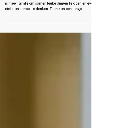
Zomervakantie zonder stress: structuur voor
kinderen én ouders
De zomervakantie is voor veel gezinnen een fijne tijd. Er
is meer ruimte om samen leuke dingen te doen en even
niet aan school te denken. Toch kan een lange
vakantie soms ook voor onrust zorgen. In dit artikel
geven we tips om structuur te behouden tijdens de
vakantie.