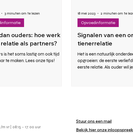
3 minuten om te lezen
18 mei 2023
2 minuten om te lez
informatie
Opvoedinformatie
dan ouders: hoe werk je
Signalen van een 
 relatie als partners?
tienerrelatie
s is het soms lastig om ook tijd
Het is een natuurlijk onderde
aar te maken. Lees onze tips!
opgroeien: de eerste verlief
eerste relatie. Als ouder wil j
ervaringen...
Stuur ons een mail
m vr | 08:15 - 17:00 uur
Bekijk hier onze inloopspree