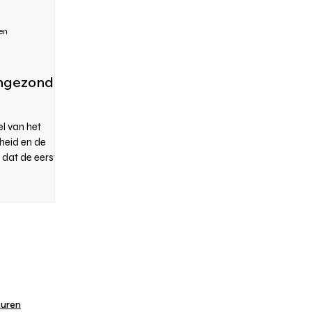
en
ongezonde
el van het
dheid en de
e dat de eerste
kuren