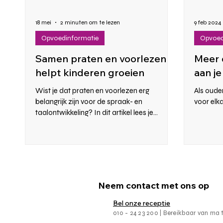
18 mei
2 minuten om te lezen
9 feb 2024
Opvoedinformatie
Opvoed
Samen praten en voorlezen
Meer 
helpt kinderen groeien
aan je
Wist je dat praten en voorlezen erg
Als ouder
belangrijk zijn voor de spraak- en
voor elk
taalontwikkeling? In dit artikel lees je
waarom.
Neem contact met ons op
Bel onze receptie
010 - 24 23 200 | Bereikbaar van ma t/