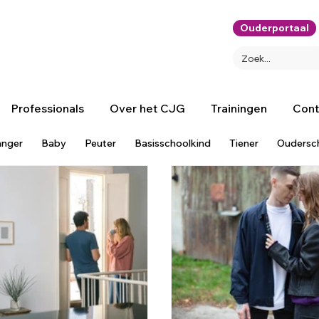
Ouderportaal
Professionals
Over het CJG
Trainingen
Cont
nger
Baby
Peuter
Basisschoolkind
Tiener
Oudersc