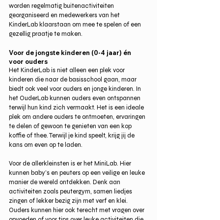
worden regelmatig buitenactiviteiten 
georganiseerd en medewerkers van het 
KinderLab klaarstaan om mee te spelen of een 
gezellig praatje te maken.
Voor de jongste kinderen (0-4 jaar) én 
voor ouders
Het KinderLab is niet alleen een plek voor 
kinderen die naar de basisschool gaan, maar 
biedt ook veel voor ouders en jonge kinderen. In 
het OuderLab kunnen ouders even ontspannen 
terwijl hun kind zich vermaakt. Het is een ideale 
plek om andere ouders te ontmoeten, ervaringen 
te delen of gewoon te genieten van een kop 
koffie of thee. Terwijl je kind speelt, krijg jij de 
kans om even op te laden.
Voor de allerkleinsten is er het MiniLab. Hier 
kunnen baby’s en peuters op een veilige en leuke 
manier de wereld ontdekken. Denk aan 
activiteiten zoals peutergym, samen liedjes 
zingen of lekker bezig zijn met verf en klei. 
Ouders kunnen hier ook terecht met vragen over 
opvoeden of voor tips over leuke activiteiten die 