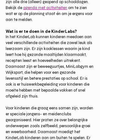
zijn alle drie (alleen) geopend op schooldagen. 
Bekijk de 
agenda met activiteiten
 om te zien 
wat er op de planning staat én om je ergens voor 
aan te melden.
Wat is er te doen in de KinderLabs?
In het KinderLab kunnen kinderen meedoen aan 
veel verschillende activiteiten die zowel leuk als 
leerzaam zijn. Er zijn kooklessen waarin je kind 
leert hoe hij gezonde maaltijden klaarmaakt, 
recepten leest en hoeveelheden uitrekent. 
Daarnaast zijn er beweeguurtjes, MiniLabgym en 
Wijksport, die helpen voor een gezonde 
levensstijl en betere prestaties op school. Er is 
ook is er huiswerkbegeleiding voor kinderen die 
moeite hebben met bepaalde vakken of snel 
afgeleid zijn thuis. 
Voor kinderen die graag eens samen zijn, worden 
er speciale jongens- en meidenclubs 
georganiseerd. Hier praten ze over belangrijke 
onderwerpen zoals zelfbeeld, persoonlijke groei 
en weerbaarheid. Daarnaast moedigt het 
KinderLab kinderen aan om buiten te spelen. Er 