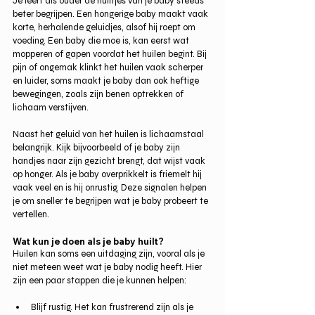
Je leert als ouder de huiltjes van je baby steeds 
beter begrijpen. Een hongerige baby maakt vaak 
korte, herhalende geluidjes, alsof hij roept om 
voeding. Een baby die moe is, kan eerst wat 
mopperen of gapen voordat het huilen begint. Bij 
pijn of ongemak klinkt het huilen vaak scherper 
en luider, soms maakt je baby dan ook heftige 
bewegingen, zoals zijn benen optrekken of 
lichaam verstijven.
Naast het geluid van het huilen is lichaamstaal 
belangrijk. Kijk bijvoorbeeld of je baby zijn 
handjes naar zijn gezicht brengt, dat wijst vaak 
op honger. Als je baby overprikkelt is friemelt hij 
vaak veel en is hij onrustig. Deze signalen helpen 
je om sneller te begrijpen wat je baby probeert te 
vertellen.
Wat kun je doen als je baby huilt?
Huilen kan soms een uitdaging zijn, vooral als je 
niet meteen weet wat je baby nodig heeft. Hier 
zijn een paar stappen die je kunnen helpen:
Blijf rustig. Het kan frustrerend zijn als je 