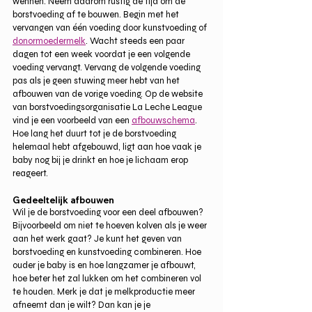
wennen. Neem daarom rustig de tijd om de 
borstvoeding af te bouwen. Begin met het 
vervangen van één voeding door kunstvoeding of 
donormoedermelk
. Wacht steeds een paar 
dagen tot een week voordat je een volgende 
voeding vervangt. Vervang de volgende voeding 
pas als je geen stuwing meer hebt van het 
afbouwen van de vorige voeding. Op de website 
van borstvoedingsorganisatie La Leche League 
vind je een voorbeeld van een 
afbouwschema
. 
Hoe lang het duurt tot je de borstvoeding 
helemaal hebt afgebouwd, ligt aan hoe vaak je 
baby nog bij je drinkt en hoe je lichaam erop 
reageert. 
Gedeeltelijk afbouwen
Wil je de borstvoeding voor een deel afbouwen? 
Bijvoorbeeld om niet te hoeven kolven als je weer 
aan het werk gaat? Je kunt het geven van 
borstvoeding en kunstvoeding combineren. Hoe 
ouder je baby is en hoe langzamer je afbouwt, 
hoe beter het zal lukken om het combineren vol 
te houden. Merk je dat je melkproductie meer 
afneemt dan je wilt? Dan kan je je 